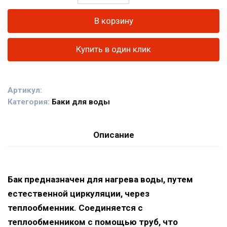
товара
Бак
В корзину
выносной
для
Купить в один клик
теплообменника,
80л.
AISI
Артикул:
439/0,8мм
Категория:
Баки для воды
Описание
Бак предназначен для нагрева воды, путем
естественной циркуляции, через
теплообменник. Соединяется с
теплообменником с помощью труб, что