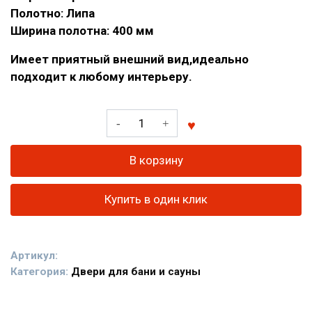
Полотно: Липа
Ширина полотна: 400 мм
Имеет приятный внешний вид,идеально
подходит к любому интерьеру.
Количество
товара
Дверь
В корзину
из
вагонки
Купить в один клик
липа
2
сорт
Артикул:
700*1600
Категория:
Двери для бани и сауны