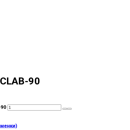
 CLAB-90
-90
аменки)