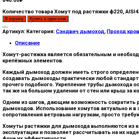
Количество товара Хомут под растяжки ф220, AISI43
В корзину
Купить в один клик
Артикул:
Категория:
Сэндвич дымоход
,
Проход кро
Описание
Хомут-растяжка является обязательным и необхо
крепёжных элементов.
Каждый дымоход должен иметь строго определенну
создавать дымоходы практически любой стандартн
прочего подобного. Укрепление трубы дымохода осо
так же на большом удалении от стен или крыш за 
Одним из шагов, дающим возможность сократить р
дымоходов. Использование хомутов актуально и в 
сопротивления ветровым нагрузкам, просто требу
Хомуты растяжки для дымохода выполняются из к
эксплуатации и позволяет рассчитывать на их над
фоне их эффективности.