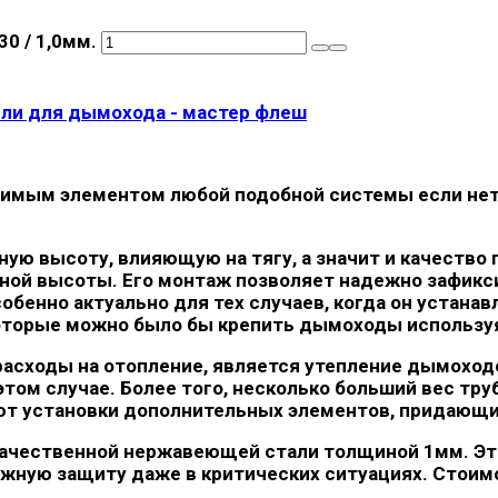
0 / 1,0мм.
вли для дымохода - мастер флеш
димым элементом любой подобной системы если нет
ю высоту, влияющую на тягу, а значит и качество 
ой высоты. Его монтаж позволяет надежно зафикси
бенно актуально для тех случаев, когда он устанав
которые можно было бы крепить дымоходы используя
асходы на отопление, является утепление дымоходо
этом случае. Более того, несколько больший вес тр
ют установки дополнительных элементов, придающи
ачественной нержавеющей стали толщиной 1мм. Это
ежную защиту даже в критических ситуациях. Стоимо