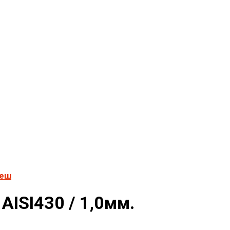
леш
AISI430 / 1,0мм.