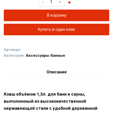
товара
Ковш
В корзину
для
бани
Купить в один клик
из
нержавеющей
стали
Артикул:
с
Категория:
Аксессуары банные
деревянной
ручкой
Описание
Ковш объёмом 1,5л. для бани и сауны,
выполненный из высококачественной
нержавеющей стали с удобной деревянной