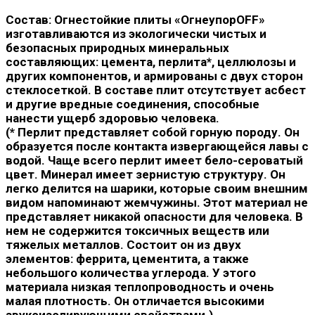
Состав:
Огнестойкие плиты «ОгнеупорOFF»
изготавливаются из экологически чистых и
безопасных природных минеральных
составляющих: цемента, перлита*, целлюлозы и
других компонентов, и армированы с двух сторон
стеклосеткой. В составе плит отсутствует асбест
и другие вредные соединения, способные
нанести ущерб здоровью человека.
(* Перлит представляет собой горную породу. Он
образуется после контакта извергающейся лавы с
водой. Чаще всего перлит имеет бело-сероватый
цвет. Минерал имеет зернистую структуру. Он
легко делится на шарики, которые своим внешним
видом напоминают жемчужины. Этот материал не
представляет никакой опасности для человека. В
нем не содержится токсичных веществ или
тяжелых металлов. Состоит он из двух
элементов: феррита, цементита, а также
небольшого количества углерода. У этого
материала низкая теплопроводность и очень
малая плотность. Он отличается высокими
звукоизолирующими свойствами.)