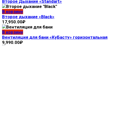
Второе Дыхание «Standart»
В корзину
Второе дыхание «Black»
17,950.00
₽
В корзину
Вентиляция для бани «КуБасту» горизонтальная
9,990.00
₽
В корзину
Вентиляция для бани «КуБасту» вертикальная
12,900.00
₽
Главная
Магазин
О компании
Контакты
Наши работы
+7 (34783) 2-61-61
+7 (987) 580-27-80
+7 (967) 451-73-55