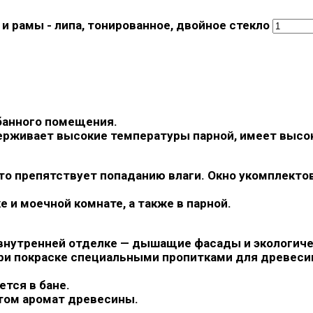
и рамы - липа, тонированное, двойное стекло
банного помещения.
ерживает высокие температуры парной, имеет высок
что препятствует попаданию влаги. Окно укомплекто
 и моечной комнате, а также в парной.
и внутренней отделке — дышащие фасады и экологич
ри покраске специальными пропитками для древеси
тся в бане.
этом аромат древесины.