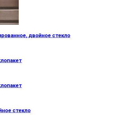
нированное, двойное стекло
клопакет
клопакет
йное стекло