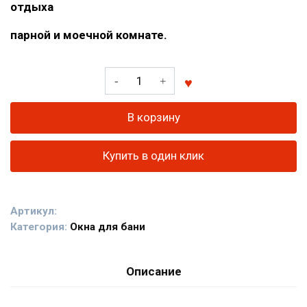
отдыха
парной и моечной комнате.
Количество
товара
Окно
В корзину
500*600,
материал
Купить в один клик
коробки
и
рамы
Артикул:
-
Категория:
Окна для бани
липа,
двойное
стекло
Описание