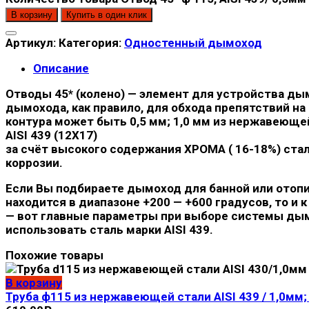
В корзину
Купить в один клик
Артикул:
Категория:
Одностенный дымоход
Описание
Отводы 45* (колено) — элемент для устройства дым
дымохода, как правило, для обхода препятствий н
контура может быть 0,5 мм; 1,0 мм из нержавеюще
AISI 439 (12Х17)
за счёт высокого содержания ХРОМА ( 16-18%) ст
коррозии.
Если Вы подбираете дымоход для банной или отопит
находится в диапазоне +200 — +600 градусов, то 
— вот главные параметры при выборе системы дым
использовать сталь марки AISI 439.
Похожие товары
В корзину
Труба ф115 из нержавеющей стали AISI 439 / 1,0мм; 