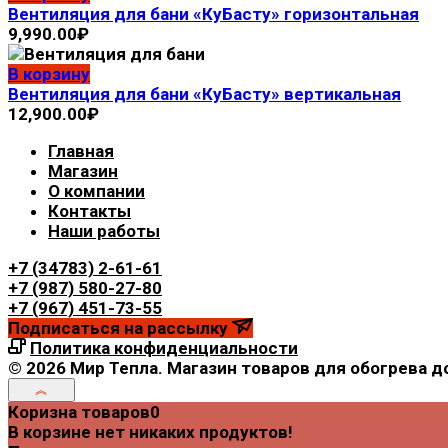
Вентиляция для бани «КуБасту» горизонтальная
9,990.00
₽
В корзину
Вентиляция для бани «КуБасту» вертикальная
12,900.00
₽
Главная
Магазин
О компании
Контакты
Наши работы
+7 (34783) 2-61-61
+7 (987) 580-27-80
+7 (967) 451-73-55
Подписаться на рассылку
Политика конфиденциальности
© 2026 Мир Тепла. Магазин товаров для обогрева д
Коризна товаров
0
В корзине нет никаких продуктов!