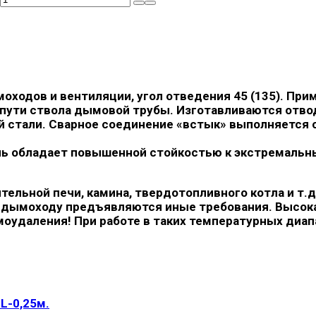
оходов и вентиляции, угол отведения 45 (135). При
а пути ствола дымовой трубы. Изготавливаются отво
й стали. Сварное соединение «встык» выполняется с
аль обладает повышенной стойкостью к экстремаль
ельной печи, камина, твердотопливного котла и т.д
и к дымоходу предъявляются иные требования. Высо
оудаления! При работе в таких температурных диап
L-0,25м.