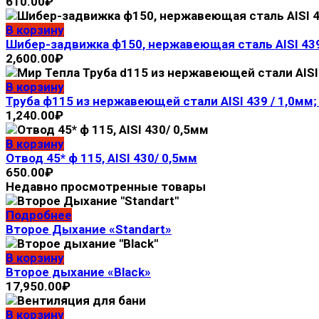
610.00
₽
В корзину
Шибер-задвижка ф150, нержавеющая сталь AISI 439
2,600.00
₽
В корзину
Труба ф115 из нержавеющей стали AISI 439 / 1,0мм; 
1,240.00
₽
В корзину
Отвод 45* ф 115, AISI 430/ 0,5мм
650.00
₽
Недавно просмотренные товары
Подробнее
Второе Дыхание «Standart»
В корзину
Второе дыхание «Black»
17,950.00
₽
В корзину