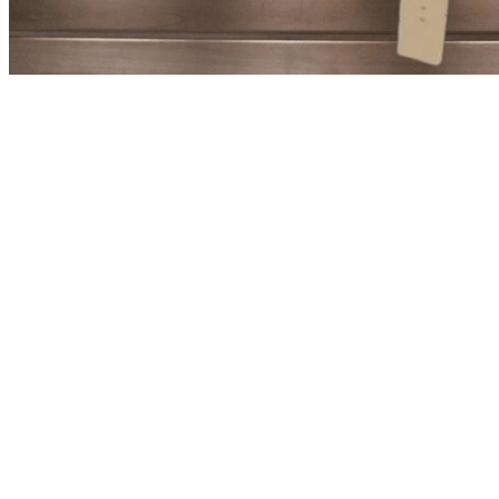
В корзину
Скамейка из липы «В» 0,9м. высокая
1,900.00
₽
В корзину
Табурет из липы «В» высокий
950.00
₽
В корзину
Мини лавка из липы «В»
1,200.00
₽
Недавно просмотренные товары
Подробнее
Второе Дыхание «Standart»
В корзину
Второе дыхание «Black»