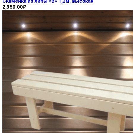
Скамейка из липы «В» 1,2м. высокая
2,350.00
₽