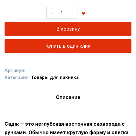
Количество
товара
Сковорода
В корзину
"Садж"
из
Купить в один клик
нерж.стали
2мм.
Артикул:
Категория:
Товары для пикника
Описание
Садж — это неглубокая восточная сковорода с
ручками. Обычно имеет круглую форму и слегка