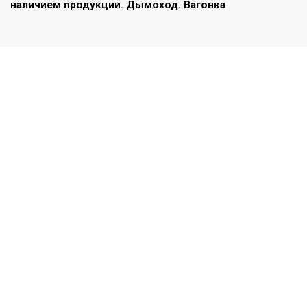
наличием продукции. Дымоход. Вагонка
Коризна товаров
0
В корзине нет никаких продуктов!
Продолжить покупки
0