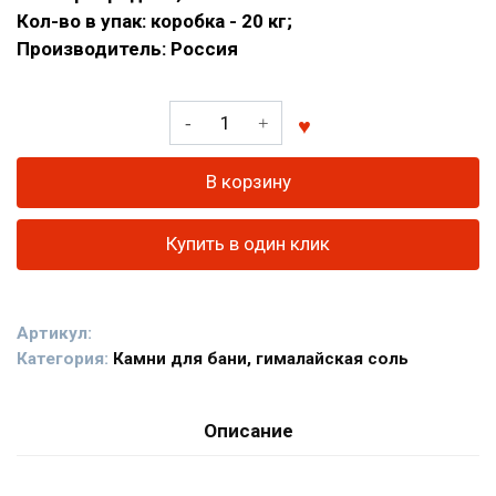
Кол-во в упак: коробка - 20 кг;
Производитель: Россия
Количество
товара
Талькохлорит
В корзину
обвалованный
для
Купить в один клик
бани
Артикул:
Категория:
Камни для бани, гималайская соль
Описание