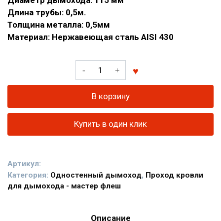
Длина трубы: 0,5м.
Толщина металла: 0,5мм
Материал: Нержавеющая сталь AISI 430
Количество
товара
Труба
В корзину
ф115
из
Купить в один клик
нержавеющей
стали
AISI
Артикул:
430/0,5мм;
Категория:
Одностенный дымоход
,
Проход кровли
L-
для дымохода - мастер флеш
0,5м.
Описание