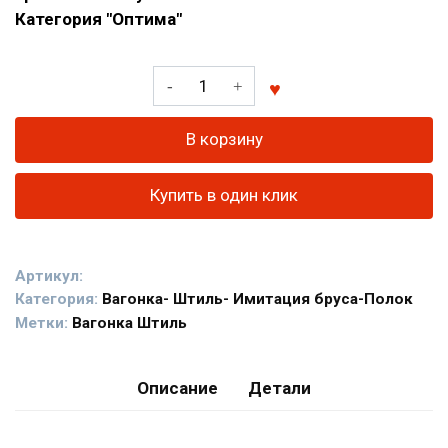
Категория "Оптима"
Количество
товара
Вагонка
В корзину
Штиль
из
Купить в один клик
кедра
сорт
"Оптима"
Артикул:
Категория:
Вагонка- Штиль- Имитация бруса-Полок
Метки:
Вагонка Штиль
Описание
Детали