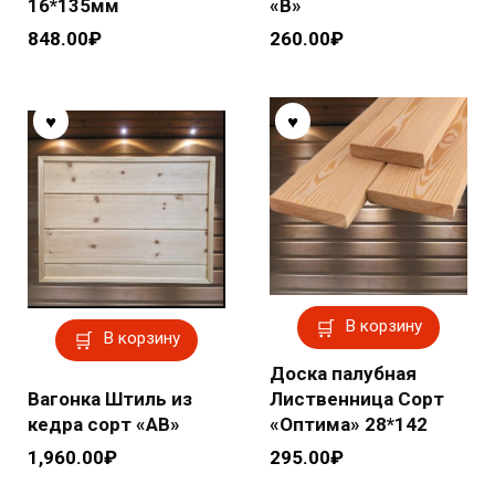
16*135мм
«В»
848.00
₽
260.00
₽
В корзину
В корзину
Доска палубная
Вагонка Штиль из
Лиственница Сорт
кедра сорт «АВ»
«Оптима» 28*142
1,960.00
₽
295.00
₽