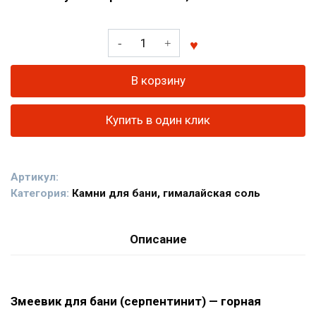
Количество
товара
Змеевик
В корзину
(Серпентинит)
обвалованный
Купить в один клик
для
бани
и
Артикул:
сауны
Категория:
Камни для бани, гималайская соль
Описание
Змеевик для бани
(серпентинит) —
горная