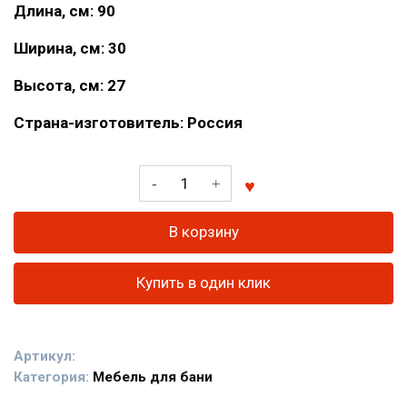
Длина, см: 90
Ширина, см: 30
Высота, см: 27
Страна-изготовитель: Россия
Количество
товара
Скамейка
В корзину
из
липы
Купить в один клик
"А"
0,9м.
низкая
Артикул:
Категория:
Мебель для бани