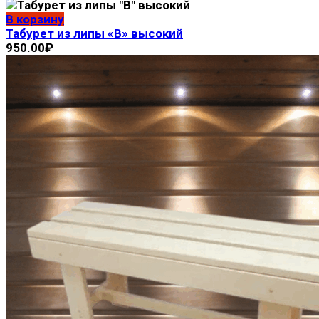
В корзину
Табурет из липы «В» высокий
950.00
₽